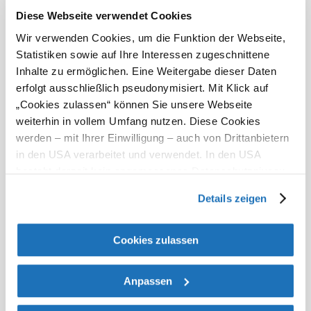
Diese Webseite verwendet Cookies
Wir verwenden Cookies, um die Funktion der Webseite,
Statistiken sowie auf Ihre Interessen zugeschnittene
Messen & Events
Inhalte zu ermöglichen. Eine Weitergabe dieser Daten
mehr erfahren
erfolgt ausschließlich pseudonymisiert. Mit Klick auf
„Cookies zulassen“ können Sie unsere Webseite
weiterhin in vollem Umfang nutzen. Diese Cookies
werden – mit Ihrer Einwilligung – auch von Drittanbietern
in den USA verarbeitet und verwendet. In den USA
besteht derzeit kein angemessenes Datenschutzniveau,
und es ist nicht ausgeschlossen, dass staatliche
Details zeigen
Sicherheitsbehörden entsprechende Anordnungen
gegenüber den Drittanbietern (Google und Meta
Platforms, Inc.) treffen, um Zugriff auf Daten zu Kontroll-
Cookies zulassen
und Überwachungszwecken zu erhalten. Dagegen gibt es
keine wirksamen Rechtsbehelfe und
Anpassen
Rechtsschutzmöglichkeiten. Zudem werden von den
USA keine geeigneten Garantien für den Schutz