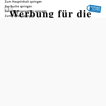
Zum Hauptinhalt springen
Zur Suche springen
Werbung für die
Zur Hauptnavigation springen
Zum Footer springen
gesamte
Tourismusregion
Werbung
findet
heutzutage
mehr denn
je online
statt.
Unabhängig
davon, wo