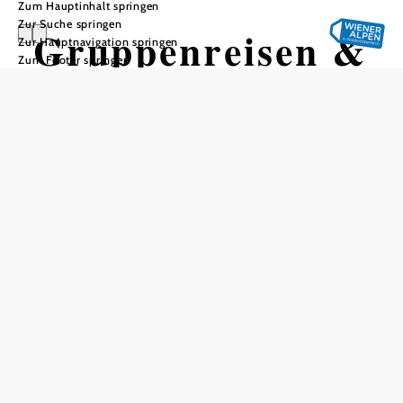
Zum Hauptinhalt springen
Zur Suche springen
Gruppenreisen &
Zur Hauptnavigation springen
Zum Footer springen
Individualreisen
Wenn Sie im Segment
Gruppenreisen aktiv sind oder
es werden wollen, lohnt es
sich, Niederösterreich-
Gruppenreisen Partner:in zu
werden. Alle Partner:innen
profitieren von der
langjährigen Erfahrung, den
Kontakten und vom Know-
how des Teams, das bei der
Niederösterreich Werbung