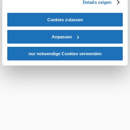
Details zeigen
Sicherheitsbehörden entsprechende Anordnungen
gegenüber den Drittanbietern (Google und Meta
Platforms, Inc.) treffen, um Zugriff auf Daten zu Kontroll-
Cookies zulassen
und Überwachungszwecken zu erhalten. Dagegen gibt es
keine wirksamen Rechtsbehelfe und
Anpassen
Rechtsschutzmöglichkeiten. Zudem werden von den
USA keine geeigneten Garantien für den Schutz
personenbezogener Daten gewährt. Wir geben nur Ihre
nur notwendige Cookies verwenden
IP-Adresse (in gekürzter Form, sodass keine eindeutige
Zuordnung möglich ist) sowie technische Informationen
wie Browser, Internetanbieter, Endgerät und
Bildschirmauflösung an Google bzw. an. Meta weiter.
Weitere Details zu Cookies und einer möglichen späteren
Deaktivierung finden Sie in unserer
Datenschutzerklärung
.