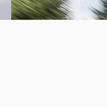
en
 des