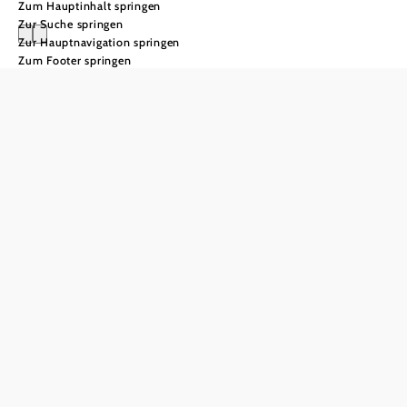
Zum Hauptinhalt springen
Zur Suche springen
Zur Hauptnavigation springen
Zum Footer springen
Das Bikepark
Dreieck in
den Wiener
Alpen
Eine