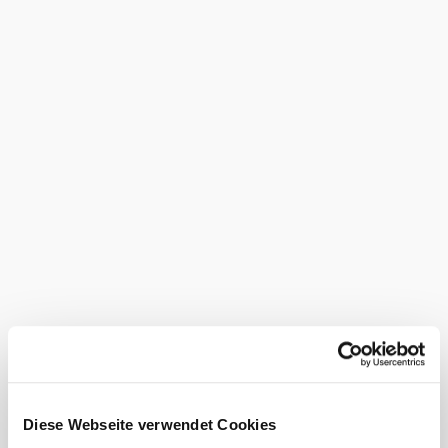
empfangen? Unser
Wiener-Alpen-Newsletter
versorgt Sie regelmäßig
mit einer Mini-Portion
Urlaub vom Alltag:
Ausflugs-Tipps zum
Tagträumen, aktuelle
Termine zum Planen der
nächsten Tage und
exklusive Angebote für
alle Freunde der Wiener
Alpen.
Gleich
anmelden!
Tragen Sie Ihre E-Mail-
Adresse ein und erhalten
Sie unseren Wiener Alpen
Newsletter.
Selbstverständlich können
Sie sich jederzeit, auch
Diese Webseite verwendet Cookies
ohne Angaben von