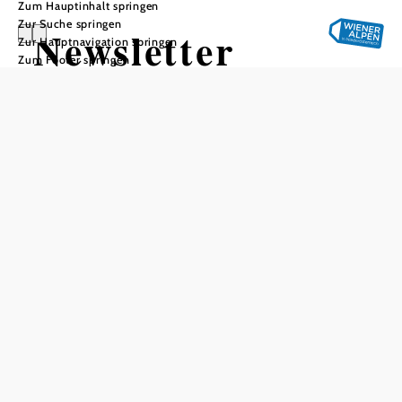
Zum Hauptinhalt springen
Zur Suche springen
Newsletter
Zur Hauptnavigation springen
Zum Footer springen
Holen Sie
sich ein
Stück Urlaub
in den Alltag
Haben Sie Lust,
unterwegs oder am
Arbeitsplatz einen kleinen
Gruß aus ihrer liebsten
Urlaubs- und Ausflugs-
Destination zu