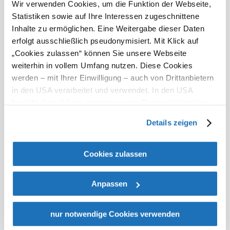
Gründen, vom Newsletter
Wir verwenden Cookies, um die Funktion der Webseite,
abmelden. Dies können
Statistiken sowie auf Ihre Interessen zugeschnittene
Sie über Klick auf
Inhalte zu ermöglichen. Eine Weitergabe dieser Daten
„Abmeldung“ direkt im
Newsletter, oder unter
erfolgt ausschließlich pseudonymisiert. Mit Klick auf
info@wieneralpen.at
.
„Cookies zulassen“ können Sie unsere Webseite
Somit wird Ihre
weiterhin in vollem Umfang nutzen. Diese Cookies
Zustimmung widerrufen.
Wir werden Ihre Daten
werden – mit Ihrer Einwilligung – auch von Drittanbietern
nicht an Dritte
in den USA verarbeitet und verwendet. In den USA
weitergeben und
besteht derzeit kein angemessenes Datenschutzniveau,
ausnahmslos für den
Wiener Alpen-Newsletter
und es ist nicht ausgeschlossen, dass staatliche
Details zeigen
verwenden.
Hier können
Sicherheitsbehörden entsprechende Anordnungen
Sie die
gegenüber den Drittanbietern (Google und Meta
Datenschutzbestimmungen
nachlesen.
Nach Versand
Platforms, Inc.) treffen, um Zugriff auf Daten zu Kontroll-
Cookies zulassen
Ihrer Daten erhalten Sie
und Überwachungszwecken zu erhalten. Dagegen gibt es
von uns eine E-Mail, in
keine wirksamen Rechtsbehelfe und
welcher Sie mit Klick auf
Anpassen
den Link noch einmal Ihre
Rechtsschutzmöglichkeiten. Zudem werden von den
Anmeldung bestätigen
USA keine geeigneten Garantien für den Schutz
müssen.
personenbezogener Daten gewährt. Wir geben nur Ihre
nur notwendige Cookies verwenden
IP-Adresse (in gekürzter Form, sodass keine eindeutige