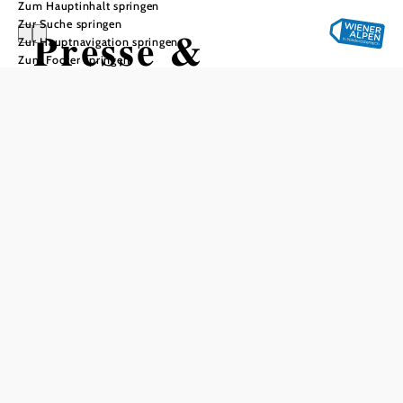
Zum Hauptinhalt springen
Zur Suche springen
Presse &
Zur Hauptnavigation springen
Zum Footer springen
Influencer
Wir verschicken regelmäßig
Presseaussendungen
an einen sorgsam kuratierten Medienverteiler (siehe
Presseportal
). Dabei präsentieren wir Neues und
Besonderes, das für die Medien von Interesse ist. Eine
wichtige Aufgabe ist es außerdem, Journalist:innen bei
Anfragen aller Art mit Informationen, Kontakten und Fotos
zu unterstützen. Darüber hinaus betreuen wir Pressereisen,
teils in Kooperation mit der Niederösterreich Werbung.
Hilfreich bei der Organisation von Pressereisen ist es,