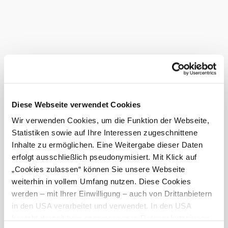
wenn uns Partner:innen Einladungen ermöglichen, z. B.
freien Eintritt.
Sie haben Themen, die sich für die Medienarbeit eignen?
Lassen Sie es uns wissen!
Im Tourismusmarketing spielen
Influencer:innen und Blogger:innen
mit großer Reichweite eine wichtige
Diese Webseite verwendet Cookies
Rolle.
Wir verwenden Cookies, um die Funktion der Webseite,
Statistiken sowie auf Ihre Interessen zugeschnittene
Sie bespielen die wichtigsten Social Media-Kanäle und
Inhalte zu ermöglichen. Eine Weitergabe dieser Daten
genießen innerhalb ihrer Community eine hohe
Glaubwürdigkeit. Wir kooperieren laufend mit
erfolgt ausschließlich pseudonymisiert. Mit Klick auf
Influencer:innen: Sie erleben die Urlaubsdestination
„Cookies zulassen“ können Sie unsere Webseite
persönlich und berichten darüber. Kriterien für
weiterhin in vollem Umfang nutzen. Diese Cookies
Einladungen sind die Community, die Qualität der Fotos
und Texte sowie die (finanziellen) Konditionen der
werden – mit Ihrer Einwilligung – auch von Drittanbietern
Zusammenarbeit. Vor ihrem Besuch bekommen die
in den USA verarbeitet und verwendet. In den USA
Influencer:innen ein detailliertes Briefing, in welche
besteht derzeit kein angemessenes Datenschutzniveau,
Richtung ihre Beiträge gehen sollen.