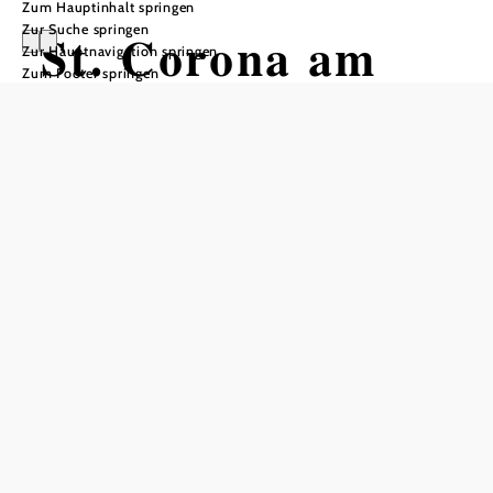
Zum Hauptinhalt springen
Zur Suche springen
St. Corona am
Zur Hauptnavigation springen
Zum Footer springen
Wechsel
Öffnungszeiten
Mo bis Fr vom 8.00 bis 12.00 Uhr
In Merkliste speichern
St. Corona am Wechsel ist ein idyllisches Dorf im
Wechselland in Niederösterreich, das mit seiner
malerischen Landschaft und vielfältigen