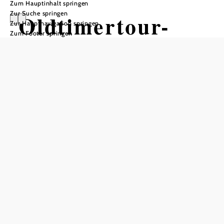
Zum Hauptinhalt springen
Zur Suche springen
Oldtimertour-
Zur Hauptnavigation springen
Zum Footer springen
"Rund um den
Schneeberg"
Tour ausgehend von Bad Erlach
Distanz: 141,21 km
Dauer: 2:40 h
Aufstieg: 1444 Hm
Abstieg: 1444 Hm
In Merkliste speichern