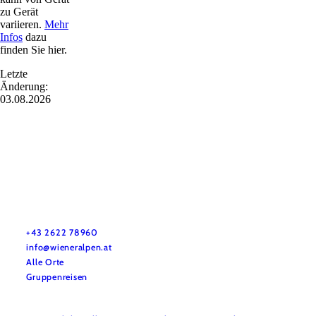
zu Gerät
variieren.
Mehr
Infos
dazu
finden Sie hier.
Letzte
Änderung:
03.08.2026
Urlaubsservice
Haben Sie Fragen? Wir helfen Ihnen gerne weiter.
+43 2622 78960
info@wieneralpen.at
Alle Orte
Gruppenreisen