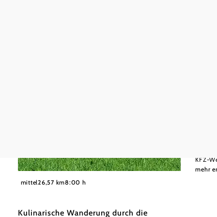
Wiener
leicht
St. A
Radtour
KFZ-We
mehr e
©
Wiener Alpen, Foto: www.audivision.at
mittel
26,57 km
8:00 h
Kulinarische Wanderung durch die