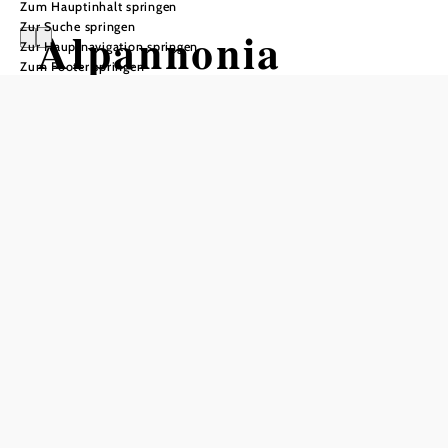
Zum Hauptinhalt springen
Zur Suche springen
Alpannonia
Zur Hauptnavigation springen
Zum Footer springen
Genuss-Strecke
Hochwechsel -
Mönichkirchen
Wandertour ausgehend von
Hochwechsel Wetterkoglerhaus
Distanz: 10,55 km
Dauer: 2:57 h
Aufstieg: 42 Hm
Abstieg: 792 Hm
In Merkliste speichern