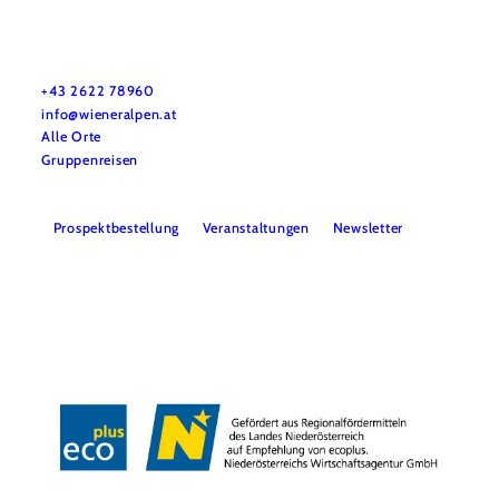
Urlaubsservice
Haben Sie Fragen? Wir helfen Ihnen gerne weiter.
+43 2622 78960
info@wieneralpen.at
Alle Orte
Gruppenreisen
Prospektbestellung
Veranstaltungen
Newsletter
Team
B2B
Presse
LE/LEADER 23-27
Impressum
Datenschutz
Haftungsausschluss
Barrierefreiheit