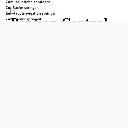
Zum Hauptinhalt springen
Zur Suche springen
Zur Hauptnavigation springen
Pension Central
Zum Footer springen
Anfrage übermitteln
In Merkliste speichern
Die Pension Central am Semmering befindet sich direkt
neben der Kabinenbahn am Zauberberg. Zahlreiche Pisten,
Langlaufloipen und die Erlebnisrodelbahn runden das
Wintersport-Angebot ab. Im Sommer ist die Pension
Central Ausgangspunkt für Wanderungen und
Mountainbiketouren oder für Ausflüge zum Beispiel zum