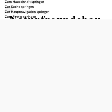
Zum Hauptinhalt springen
Zur Suche springen
Zur Hauptnavigation springen
Naturfreundehau
Zum Footer springen
s Knofeleben
Anfrage übermitteln
In Merkliste speichern
Auf 1.250 Metern Höhe erwartet das Naturfreundehaus
Knofeleben seine Gäste mit traditioneller Gastfreundschaft
in moderner Architektur. Die großzügige