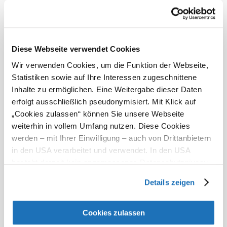
und Genießen der ruhigen Umgebung ein. Die
Ferienwohnung Maria Grabner ist der perfekte Ort für
einen unvergesslichen Urlaub.
Diese Webseite verwendet Cookies
Umgebung erkunden
Wir verwenden Cookies, um die Funktion der Webseite,
Statistiken sowie auf Ihre Interessen zugeschnittene
Ausflugsziele, Hotels, Touren und mehr
Inhalte zu ermöglichen. Eine Weitergabe dieser Daten
Suchradius
10 km
20 km
erfolgt ausschließlich pseudonymisiert. Mit Klick auf
„Cookies zulassen“ können Sie unsere Webseite
weiterhin in vollem Umfang nutzen. Diese Cookies
werden – mit Ihrer Einwilligung – auch von Drittanbietern
in den USA verarbeitet und verwendet. In den USA
besteht derzeit kein angemessenes Datenschutzniveau,
und es ist nicht ausgeschlossen, dass staatliche
Urlaubsservice
Details zeigen
Sicherheitsbehörden entsprechende Anordnungen
Haben Sie Fragen? Wir helfen Ihnen gerne weiter.
gegenüber den Drittanbietern (Google und Meta
+43 2622 78960
Platforms, Inc.) treffen, um Zugriff auf Daten zu Kontroll-
Cookies zulassen
info@wieneralpen.at
und Überwachungszwecken zu erhalten. Dagegen gibt es
Alle Orte