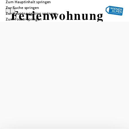
Zum Hauptinhalt springen
Zur Suche springen
Ferienwohnung
Zur Hauptnavigation springen
Zum Footer springen
Maria Grabner
In Merkliste speichern
Die Ferienwohnung Maria Grabner ist ein charmantes
Urlaubsziel, das zwei komfortable Wohnungen zur
Verfügung stellt. Eine der Wohnungen ist ideal für zwei
Erwachsene und ein Kind, während die andere perfekt für
zwei Erwachsene und zwei Kinder geeignet ist. Jede
Wohnung ist mit einem Zimmer, einer Küche, Dusche und
WC ausgestattet. Für den Komfort der Gäste werden
Geschirr, Handtücher und Bettwäsche bereitgestellt.
Darüber hinaus lädt ein idyllischer Garten zum Entspannen