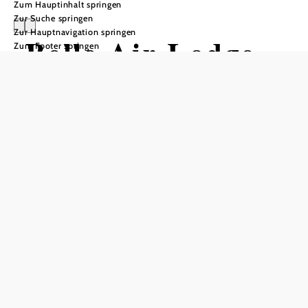
Zum Hauptinhalt springen
Zur Suche springen
Zur Hauptnavigation springen
Belle Air Lodge
Zum Footer springen
Anfrage übermitteln
In Merkliste speichern
Die Belle Air Lodge, gelegen in Mönichkirchen in
Niederösterreich, bietet eine Terrasse mit Gartenblick.
Kostenfreies WLAN und Privatparkplätze sind vorhanden.
Das Ferienhaus ist mit drei Schlafzimmern, einem
Flachbild-TV, einer voll ausgestatteten Küche mit
Geschirrspüler und Mikrowelle, einer Waschmaschine und