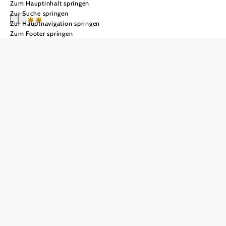
Zum Hauptinhalt springen
Zur Suche springen
Zur Hauptnavigation springen
Zum Footer springen
Alpengasthof
Kummerbauersta
dl
Anfrage übermitteln
In Merkliste speichern