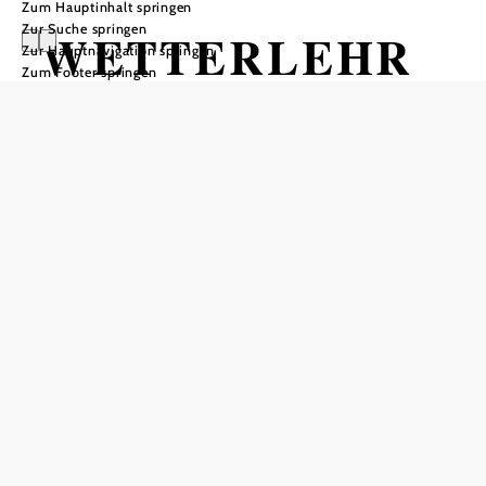
Zum Hauptinhalt springen
Zur Suche springen
WETTERLEHR
Zur Hauptnavigation springen
Zum Footer springen
PFAD
Hollenthon
Wandertour ausgehend von
Ortszentrum Hollenthon im Park
neben dem neuen Gemeindeamt
Schwierigkeit: leicht
Distanz: 0,95 km
Dauer: 0:50 h
Aufstieg: 28 Hm
Abstieg: 30 Hm
In Merkliste speichern