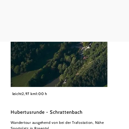
Oldti
ihre 
Tour a
mehr e
©
©Gemeinde Schrattenbach
leicht
2,97 km
1:00 h
Hubertusrunde - Schrattenbach
Wandertour ausgehend von bei der Trafostation, Nähe
Sportplatz in Rosental