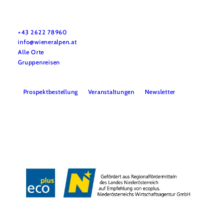
Urlaubsservice
Haben Sie Fragen? Wir helfen Ihnen gerne weiter.
+43 2622 78960
info@wieneralpen.at
Alle Orte
Gruppenreisen
Prospektbestellung
Veranstaltungen
Newsletter
Team
B2B
Presse
LE/LEADER 23-27
Impressum
Datenschutz
Haftungsausschluss
Barrierefreiheit