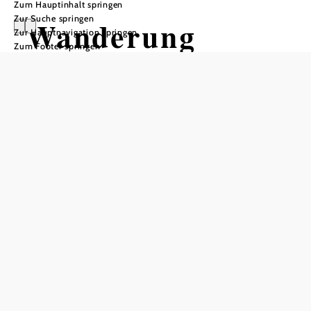
Zum Hauptinhalt springen
Zur Suche springen
Wanderung
Zur Hauptnavigation springen
Zum Footer springen
Krumbach:
Maierhöfen -
Tiefenbach
Wandertour ausgehend von
Gemeindeparkplatz Krumbach
Schwierigkeit: mittel
Distanz: 8,53 km
Dauer: 2:24 h
Aufstieg: 225 Hm
Abstieg: 225 Hm
In Merkliste speichern