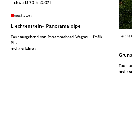
©
Wiener Alpen in Niederösterreich - Semmering Rax
schwer
13,70 km
3:07 h
geschlossen
Liechtenstein- Panoramaloipe
Nieder
leicht
Tour ausgehend von Panoramahotel Wagner - Trafik
Pitzl
mehr erfahren
Grün
Tour au
mehr e