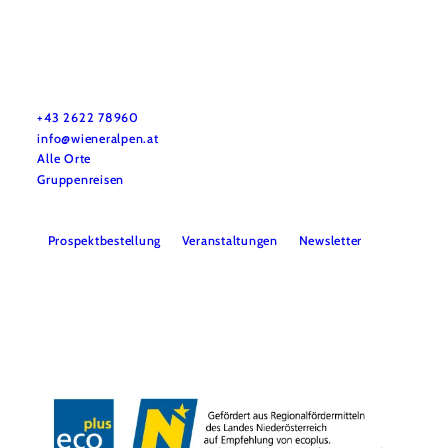
Urlaubsservice
Haben Sie Fragen? Wir helfen Ihnen gerne weiter.
+43 2622 78960
info@wieneralpen.at
Alle Orte
Gruppenreisen
Prospektbestellung
Veranstaltungen
Newsletter
Team
B2B
Presse
LE/LEADER 23-27
Impressum
Datenschutz
Haftungsausschluss
Barrierefreiheit