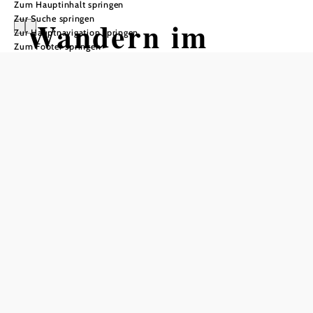
Zum Hauptinhalt springen
Zur Suche springen
Wandern im
Zur Hauptnavigation springen
Zum Footer springen
Winter zum
Hallerhaus (von
Mönichkirchen)
Tour ausgehend von Talstation
Erlebnisalm Mönichkirchen
Schwierigkeit: leicht
Distanz: 3,62 km
Dauer: 1:25 h
Aufstieg: 376 Hm
Abstieg: 6 Hm
In Merkliste speichern