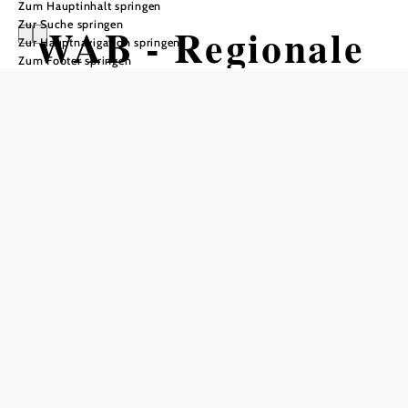
Zum Hauptinhalt springen
Zur Suche springen
WAB - Regionale
Zur Hauptnavigation springen
Zum Footer springen
Route P:
Puchberg -
Edelweißhütte
Wandertour ausgehend von
Parklpatz der Schneebergbahn in
Puchberg am Schneeberg
Schwierigkeit: mittel
Distanz: 9,16 km
Dauer: 3:07 h
Aufstieg: 662 Hm
Abstieg: 10 Hm