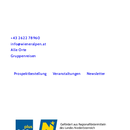
Urlaubsservice
Haben Sie Fragen? Wir helfen Ihnen gerne weiter.
+43 2622 78960
info@wieneralpen.at
Alle Orte
Gruppenreisen
Prospektbestellung
Veranstaltungen
Newsletter
Team
B2B
Presse
LE/LEADER 23-27
Impressum
Datenschutz
Haftungsausschluss
Barrierefreiheit