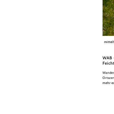
© Schl
mittel
WAB -
Feich
Wander
Ortszen
mehr e