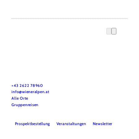
Urlaubsservice
Haben Sie Fragen? Wir helfen Ihnen gerne weiter.
+43 2622 78960
info@wieneralpen.at
Alle Orte
Gruppenreisen
Prospektbestellung
Veranstaltungen
Newsletter