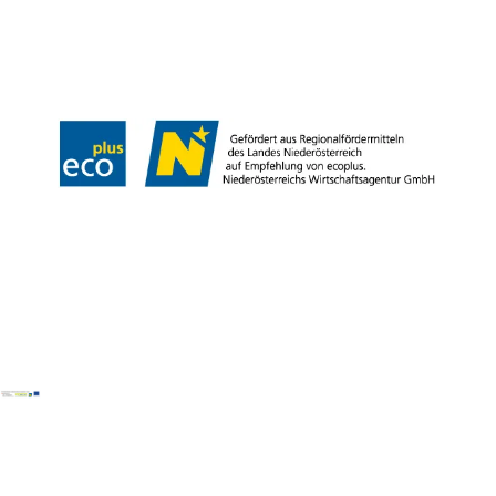
Team
B2B
Presse
LE/LEADER 23-27
Impressum
Datenschutz
Haftungsausschluss
Barrierefreiheit
Copyright © Wiener Alpen in Niederösterreich Tourismus GmbH