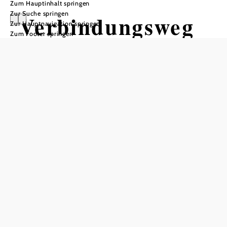
Zum Hauptinhalt springen
Zur Suche springen
Verbindungsweg
Zur Hauptnavigation springen
Zum Footer springen
E-Bike
Grimmenstein -
Aspang
Radtour ausgehend von
Weitblickroute, Grimmenstein
Distanz: 8,95 km
Dauer: 0:39 h
Aufstieg: 94 Hm
In Merkliste speichern