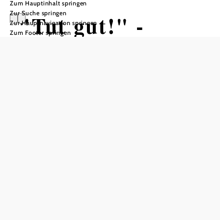
Zum Hauptinhalt springen
Zur Suche springen
"Tut gut!" -
Zur Hauptnavigation springen
Zum Footer springen
Wanderweg
Puchberg am
Schneeberg
Route 1
Wandertour ausgehend von
Schneeberg-Sesselbahn Talstation
Schwierigkeit: mittel
Distanz: 7,69 km
Dauer: 1:45 h