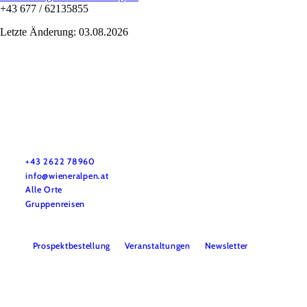
+43 677 / 62135855
Letzte Änderung: 03.08.2026
Urlaubsservice
Haben Sie Fragen? Wir helfen Ihnen gerne weiter.
+43 2622 78960
info@wieneralpen.at
Alle Orte
Gruppenreisen
Prospektbestellung
Veranstaltungen
Newsletter
Team
B2B
Presse
LE/LEADER 23-27
Impressum
Datenschutz
Haftungsausschluss