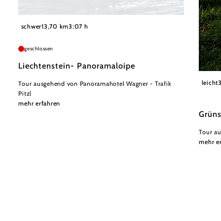
©
Wiener Alpen in Niederösterreich - Semmering Rax
schwer
13,70 km
3:07 h
geschlossen
Liechtenstein- Panoramaloipe
Nieder
leicht
Tour ausgehend von Panoramahotel Wagner - Trafik
Pitzl
mehr erfahren
Grün
Tour au
mehr e