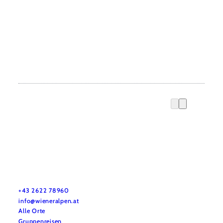
Urlaubsservice
Haben Sie Fragen? Wir helfen Ihnen gerne weiter.
+43 2622 78960
info@wieneralpen.at
Alle Orte
Gruppenreisen