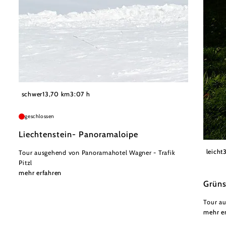
©
Wiener Alpen in Niederösterreich - Semmering Rax
schwer
13,70 km
3:07 h
geschlossen
Liechtenstein- Panoramaloipe
Nieder
leicht
Tour ausgehend von Panoramahotel Wagner - Trafik
Pitzl
mehr erfahren
Grün
Tour au
mehr e