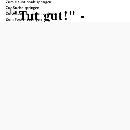
Zum Hauptinhalt springen
Zur Suche springen
"Tut gut!" -
Zur Hauptnavigation springen
Zum Footer springen
Schritteweg
Route
Ziehrerweg
Wandertour ausgehend von
Distanz: 2,64 km
Dauer: 0:40 h
Aufstieg: 30 Hm
Abstieg: 30 Hm
In Merkliste speichern