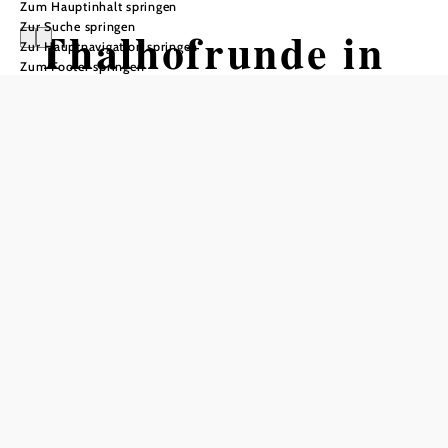
Zum Hauptinhalt springen
Zur Suche springen
Thalhofrunde in
Zur Hauptnavigation springen
Zum Footer springen
Reichenau
Tour ausgehend von Schlossplatz
Reichenau
Schwierigkeit: mittel
Distanz: 4,24 km
Dauer: 1:02 h
Aufstieg: 106 Hm
Abstieg: 106 Hm
In Merkliste speichern