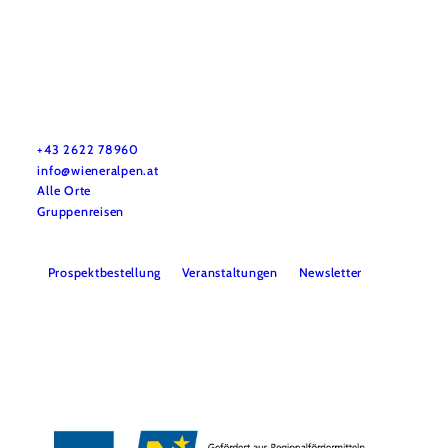
Urlaubsservice
Haben Sie Fragen? Wir helfen Ihnen gerne weiter.
+43 2622 78960
info@wieneralpen.at
Alle Orte
Gruppenreisen
Prospektbestellung
Veranstaltungen
Newsletter
Team
B2B
Presse
LE/LEADER 23-27
Impressum
Datenschutz
Haftungsausschluss
Barrierefreiheit