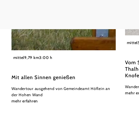
©Knofel
mittel
©
Gemeinde Höflein an der Hohen Wand
mittel
9,79 km
3:00 h
Vom S
Thalh
Knofe
Mit allen Sinnen genießen
Wander
Wandertour ausgehend von Gemeindeamt Höflein an
mehr e
der Hohen Wand
mehr erfahren