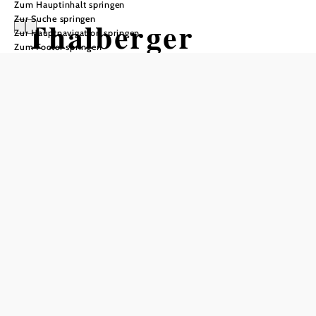
Zum Hauptinhalt springen
Zur Suche springen
Thalberger
Zur Hauptnavigation springen
Zum Footer springen
Schwaig Route
by Wexl Trails
#56
Mountainbiketour ausgehend von
Schwierigkeit: leicht
Distanz: 2,56 km
Dauer: 0:45 h
Aufstieg: 148 Hm
In Merkliste speichern