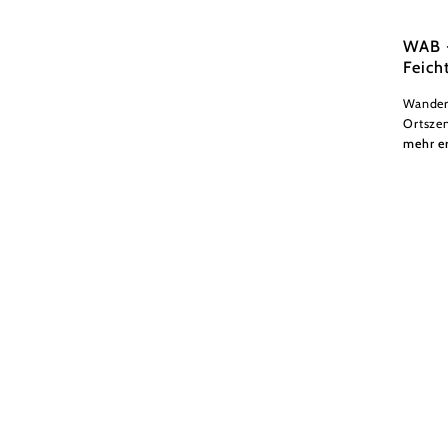
WAB -
Feich
Wander
Ortszen
mehr e