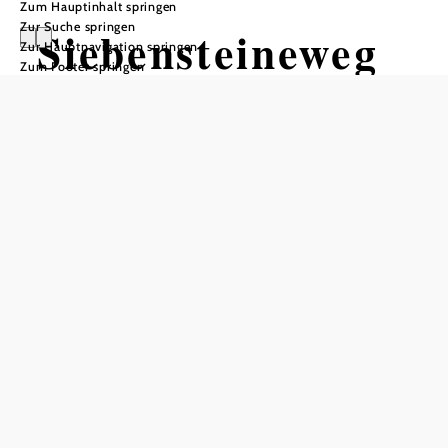
Zum Hauptinhalt springen
Zur Suche springen
Siebensteineweg
Zur Hauptnavigation springen
Zum Footer springen
Wandertour ausgehend von Bahnhof
Seebenstein
Schwierigkeit: leicht
Distanz: 6,61 km
Dauer: 1:35 h
Aufstieg: 16 Hm
Abstieg: 16 Hm
In Merkliste speichern