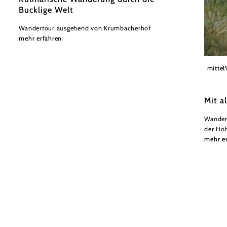
Bucklige Welt
Wandertour ausgehend von Krumbacherhof
mehr erfahren
Gemein
mittel
Mit a
Wander
der Ho
mehr e