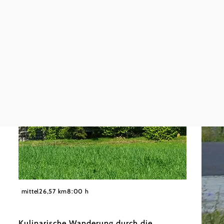
©
Wiener Alpen, Foto: www.audivision.at
mittel
26,57 km
8:00 h
Kulinarische Wanderung durch die