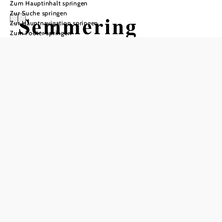
Zum Hauptinhalt springen
Zur Suche springen
Semmering
Zur Hauptnavigation springen
Zum Footer springen
Pinkenkogelrund
e
Wandertour ausgehend von
Passhöhe Semmering
Schwierigkeit: mittel
Distanz: 7,20 km
Aufstieg: 294 Hm
Abstieg: 294 Hm
In Merkliste speichern