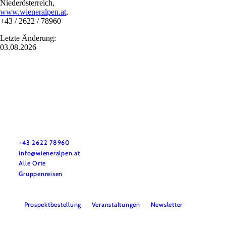
Niederösterreich,
www.wieneralpen.at
,
+43 / 2622 / 78960
Letzte Änderung:
03.08.2026
Urlaubsservice
Haben Sie Fragen? Wir helfen Ihnen gerne weiter.
+43 2622 78960
info@wieneralpen.at
Alle Orte
Gruppenreisen
Prospektbestellung
Veranstaltungen
Newsletter