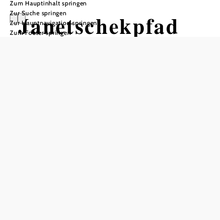
Zum Hauptinhalt springen
Zur Suche springen
Janetschekpfad
Zur Hauptnavigation springen
Zum Footer springen
in
Hochwolkersdorf
Wandertour ausgehend von Gasthaus
Zur Gemütlichkeit, Dorfstraße 11,
Hochwolkersdorf
Schwierigkeit: leicht
Distanz: 4,86 km
Dauer: 1:15 h
Aufstieg: 96 Hm
Abstieg: 96 Hm
In Merkliste speichern