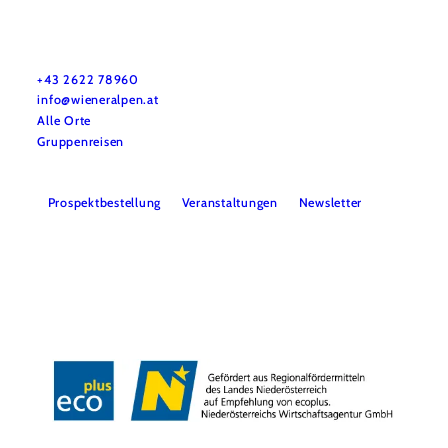
Urlaubsservice
Haben Sie Fragen? Wir helfen Ihnen gerne weiter.
+43 2622 78960
info@wieneralpen.at
Alle Orte
Gruppenreisen
Prospektbestellung
Veranstaltungen
Newsletter
Team
B2B
Presse
LE/LEADER 23-27
Impressum
Datenschutz
Haftungsausschluss
Barrierefreiheit