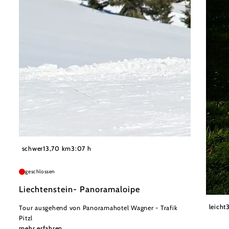
©
Wiener Alpen in Niederösterreich - Semmering Rax
schwer
13,70 km
3:07 h
geschlossen
Liechtenstein- Panoramaloipe
Nieder
leicht
Tour ausgehend von Panoramahotel Wagner - Trafik
Pitzl
mehr erfahren