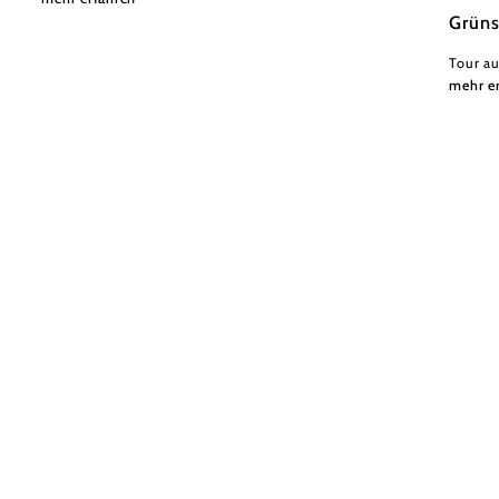
Grün
Tour au
mehr e