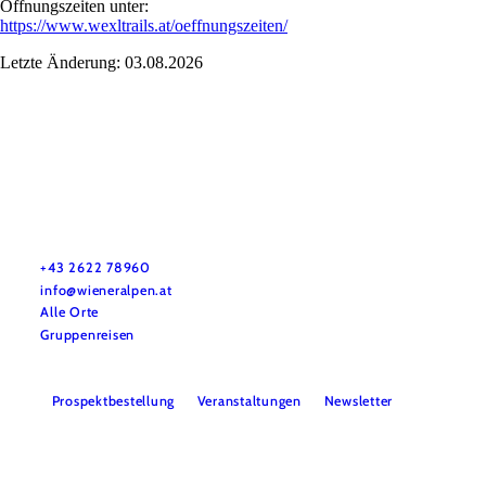
Öffnungszeiten unter:
https://www.wexltrails.at/oeffnungszeiten/
Letzte Änderung: 03.08.2026
Urlaubsservice
Haben Sie Fragen? Wir helfen Ihnen gerne weiter.
+43 2622 78960
info@wieneralpen.at
Alle Orte
Gruppenreisen
Prospektbestellung
Veranstaltungen
Newsletter
Team
B2B
Presse