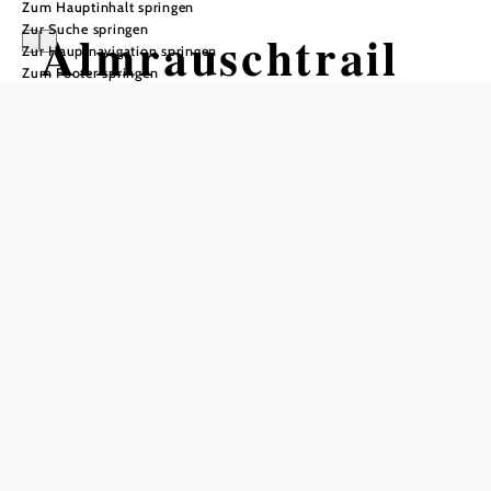
Zum Hauptinhalt springen
Zur Suche springen
Almrauschtrail
Zur Hauptnavigation springen
Zum Footer springen
by Wexl Trails
#8a
Mountainbiketour ausgehend von
Kampsteiner Schwaig
Schwierigkeit: leicht
Distanz: 2,33 km
Dauer: 0:10 h
Abstieg: 150 Hm
In Merkliste speichern