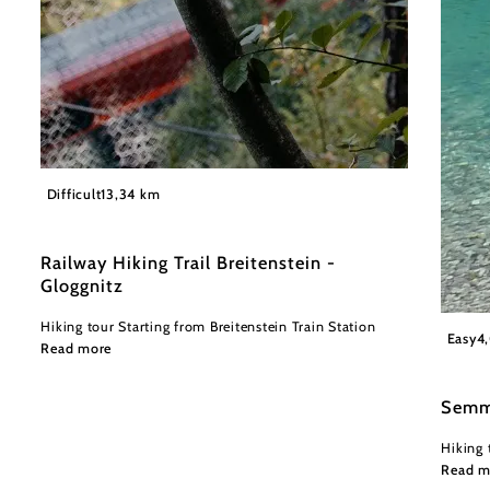
©
Wiener Alpen in Niederösterreich
Difficult
13,34 km
Railway Hiking Trail Breitenstein -
Gloggnitz
Hiking tour Starting from Breitenstein Train Station
Wiener
Easy
4
Read more
Semm
Hiking 
Read m