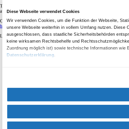
Trail tickets available
at:
https://www.wexltrails.at/preise/
Diese Webseite verwendet Cookies
Wir verwenden Cookies, um die Funktion der Webseite, Statis
Opening hours at:
https://www.wexltrails.at/oeffnungszeiten/
unsere Webseite weiterhin in vollem Umfang nutzen. Diese Co
ausgeschlossen, dass staatliche Sicherheitsbehörden entspr
Letzte Änderung: 3 Aug 2026
keine wirksamen Rechtsbehelfe und Rechtsschutzmöglichkei
Zuordnung möglich ist) sowie technische Informationen wie B
Datenschutzerklärung
.
Vacation service
Do you have any questions? We are happy to help you.
+43 2622 78960
info@wieneralpen.at
Gruppenreisen
Team