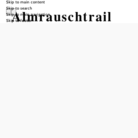
Skip to main content
Skip to search
Almrauschtrail
Skip to main navigation
Skip to footer
by Wexl Trails
#8a
Mountain bike tour Starting from
Kampsteiner Schwaig
Difficulty: Easy
Distance: 2,33 km
Duration: 0:10 h
Descent: 150 m elevation gain
Add to favorites