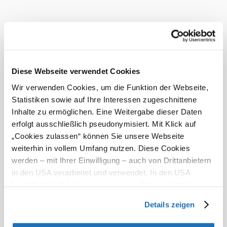
Diese Webseite verwendet Cookies
Wir verwenden Cookies, um die Funktion der Webseite,
Statistiken sowie auf Ihre Interessen zugeschnittene
currently on maternity leave
Inhalte zu ermöglichen. Eine Weitergabe dieser Daten
erfolgt ausschließlich pseudonymisiert. Mit Klick auf
Advertising
&
„Cookies zulassen“ können Sie unsere Webseite
Communications
weiterhin in vollem Umfang nutzen. Diese Cookies
Team
werden – mit Ihrer Einwilligung – auch von Drittanbietern
in den USA verarbeitet und verwendet. In den USA
besteht derzeit kein angemessenes Datenschutzniveau,
und es ist nicht ausgeschlossen, dass staatliche
Details zeigen
Sicherheitsbehörden entsprechende Anordnungen
gegenüber den Drittanbietern (Google und Meta