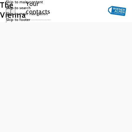
Skip to main content
Your
The
Skip to search
contacts
Vienna
Skip to main navigation
Skip to footer
Alps
Management
team
We are a
team of
dedicated
full-time and
part-time
staff. Please
feel free to
contact us by
phone or
email. Our
guest
Managing Director
information
line is open
Monday to
Thursday
from 8.30 am