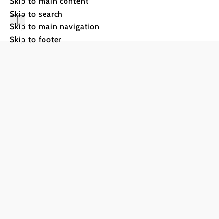
Skip to main content
Skip to search
Skip to main navigation
Skip to footer
Vacation service
Do you have any questions? We are happy t
+43 2622 78960
info@wieneralpen.at
Gruppenreisen
Team
LE/LEADER 23-27
Legal Notice
Data protect
Declaration on accessibility
Copyright © Wiener Alpen in Niederösterreich Touris