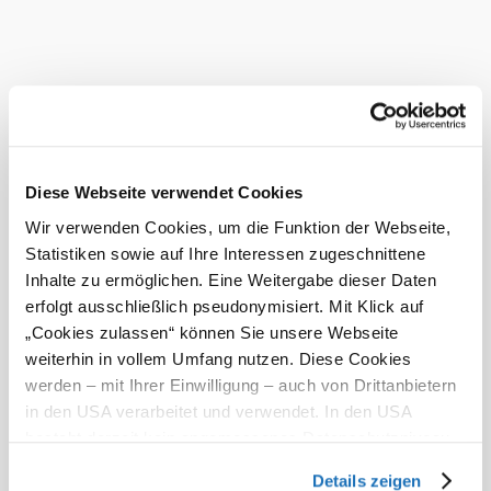
destinations), service
lists, and town and
region lists are based
on structured data
from our tourism
database and are
currently only
partially accessible.
The layout of the
web pages has been
Diese Webseite verwendet Cookies
adapted to the display
Wir verwenden Cookies, um die Funktion der Webseite,
interfaces of the
respective devices.
Statistiken sowie auf Ihre Interessen zugeschnittene
Setting the ‘viewport’
Inhalte zu ermöglichen. Eine Weitergabe dieser Daten
tag to ‘maximum-
erfolgt ausschließlich pseudonymisiert. Mit Klick auf
scale=1’ prevents the
from
zoom function
„Cookies zulassen“ können Sie unsere Webseite
working. Correcting
weiterhin in vollem Umfang nutzen. Diese Cookies
this would have a
werden – mit Ihrer Einwilligung – auch von Drittanbietern
significant impact on
the layout.
in den USA verarbeitet und verwendet. In den USA
Several pages contain
besteht derzeit kein angemessenes Datenschutzniveau,
‘iframe’ elements
und es ist nicht ausgeschlossen, dass staatliche
without labels.
Details zeigen
On some pages, there
Sicherheitsbehörden entsprechende Anordnungen