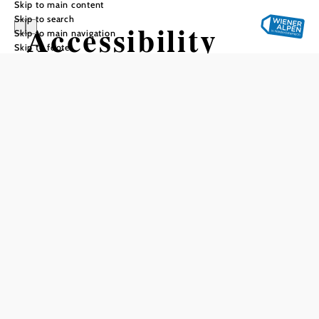
Skip to main content
Skip to search
Accessibility
Skip to main navigation
Skip to footer
Statement
Accessibility
Statement
Vienna Alps in
Niederösterreich Tourismus
GmbH is committed to
ensuring that its websites
are accessible to all.
This accessibility statement