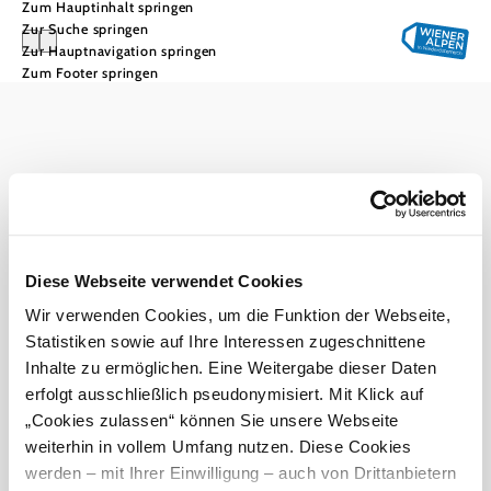
Zum Hauptinhalt springen
Zur Suche springen
Zur Hauptnavigation springen
Zum Footer springen
Urlaubsservice
Haben Sie Fragen? Wir helfen Ihnen gerne weiter.
+43 2622 78960
info@wieneralpen.at
Alle Orte
Gruppenreisen
Diese Webseite verwendet Cookies
Prospektbestellung
Veranstaltungen
Newsletter
Wir verwenden Cookies, um die Funktion der Webseite,
Statistiken sowie auf Ihre Interessen zugeschnittene
Inhalte zu ermöglichen. Eine Weitergabe dieser Daten
Team
B2B
Presse
erfolgt ausschließlich pseudonymisiert. Mit Klick auf
LE/LEADER 23-27
Impressum
Datenschutz
Haftungsausschluss
„Cookies zulassen“ können Sie unsere Webseite
Barrierefreiheit
weiterhin in vollem Umfang nutzen. Diese Cookies
werden – mit Ihrer Einwilligung – auch von Drittanbietern