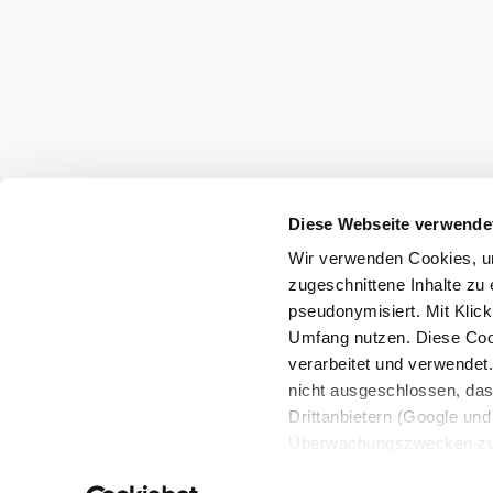
info@wieneralpen.at
Alle Orte
Gruppenreisen
Team
B2B
Presse
LE/LEADER 23-27
Impressum
Datenschutz
H
Barrierefreiheit
Diese Webseite verwende
Wir verwenden Cookies, um
Copyright © Wiener Alpen in Niederösterreich Touris
zugeschnittene Inhalte zu 
pseudonymisiert. Mit Klic
Umfang nutzen. Diese Cook
verarbeitet und verwendet
nicht ausgeschlossen, da
Drittanbietern (Google und 
Überwachungszwecken zu e
Rechtsschutzmöglichkeite