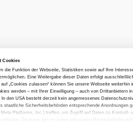
aftungsausschluss
t Cookies
 die Funktion der Webseite, Statistiken sowie auf Ihre Interess
mus GmbH
ermöglichen. Eine Weitergabe dieser Daten erfolgt ausschließlic
k auf „Cookies zulassen“ können Sie unsere Webseite weiterhin i
ies werden – mit Ihrer Einwilligung – auch von Drittanbietern i
. In den USA besteht derzeit kein angemessenes Datenschutzniv
ss staatliche Sicherheitsbehörden entsprechende Anordnungen 
Meta Platforms, Inc.) treffen, um Zugriff auf Daten zu Kontroll- 
rhalten. Dagegen gibt es keine wirksamen Rechtsbehelfe und
n. Zudem werden von den USA keine geeigneten Garantien für 