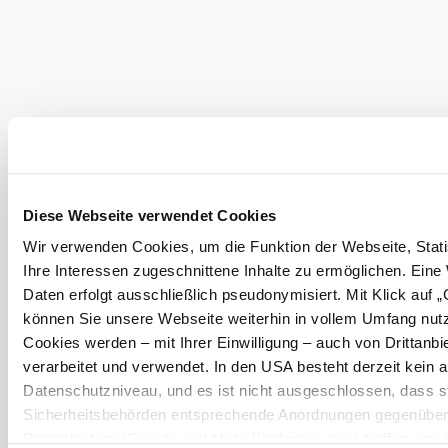
Diese Webseite verwendet Cookies
Wir verwenden Cookies, um die Funktion der Webseite, Stati
©
© OBS OnlineBuchungService GmbH
Ihre Interessen zugeschnittene Inhalte zu ermöglichen. Eine
Daten erfolgt ausschließlich pseudonymisiert. Mit Klick auf 
können Sie unsere Webseite weiterhin in vollem Umfang nut
Cookies werden – mit Ihrer Einwilligung – auch von Drittanbi
verarbeitet und verwendet. In den USA besteht derzeit kei
Urlaubsservice
Datenschutzniveau, und es ist nicht ausgeschlossen, dass st
Haben Sie Fragen? Wir helfen Ihnen gerne weiter.
Sicherheitsbehörden entsprechende Anordnungen gegenüber
+43 2622 78960
Drittanbietern (Google und Meta Platforms, Inc.) treffen, um 