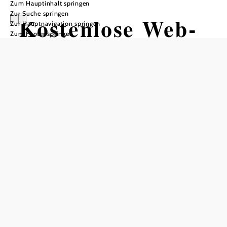
Zum Hauptinhalt springen
Zur Suche springen
Kostenlose Web-
Zur Hauptnavigation springen
Zum Footer springen
Seminare der
Firma OBS für
Beherberger
2x im Monat am Dienstag -
30 Minuten
Durch die Kooperation mit der Firma OBS
OnlineBuchungService GmbH können alle unsere