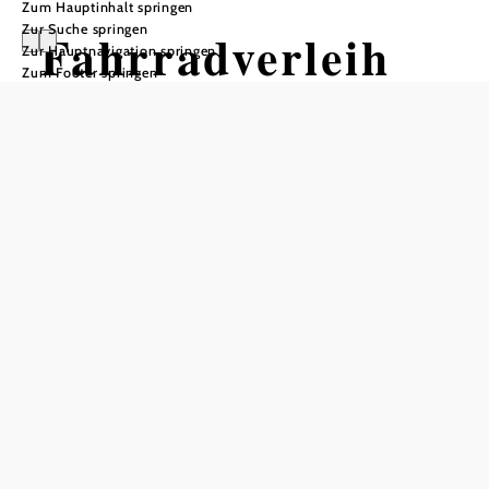
Zum Hauptinhalt springen
Zur Suche springen
Fahrradverleih
Zur Hauptnavigation springen
Zum Footer springen
im Vivea 4*
Hotel Bad
Schönau Zum
Landsknecht
In Merkliste speichern
Im Hotel können Sie sich entweder ein E-Bike, ein
Mountainbike oder ein Trekkingbike ausleihen.