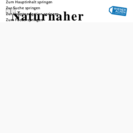
Zum Hauptinhalt springen
Zur Suche springen
Naturnaher
Zur Hauptnavigation springen
Zum Footer springen
Spielplatz
Seebenstein
In Merkliste speichern
Der neu und modern angelegte Spielplatz liegt direkt in der
Gemeinde Seebenstein. Kinder finden hier zahlreiche
Spielgeräte vor. Schaukeln, Rutsche, Kletterturm,
Balancier- und Klettermöglichkeiten. Für kleine
Spielpausen und zum Jausnen stehen Sitzgelegenheiten
inkulsive Tisch zur Verfügung. (Es gib keinen
Trinkwasserbrunnen auf den Spielplatz, es empfiehlt sich
selbst eine Trinkflasche mit zu nehmen)