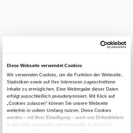
Eine kleiner Spaziergang zum nahe gelegenen Teich.
Tipp:
Wege sind auch für Kinderwagen geeignet.
Das aktuelle Wetter in Seebenstein
Heute, 08.08.2026
25° bis 28°
teilweise bewölkt
Windgeschwindigkeit
2,4 km/h
Diese Webseite verwendet Cookies
Morgen, 09.08.2026
15° bis 32°
Wir verwenden Cookies, um die Funktion der Webseite,
teilweise bewölkt
Statistiken sowie auf Ihre Interessen zugeschnittene
Windgeschwindigkeit
2,4 km/h
Inhalte zu ermöglichen. Eine Weitergabe dieser Daten
erfolgt ausschließlich pseudonymisiert. Mit Klick auf
Umgebung erkunden
„Cookies zulassen“ können Sie unsere Webseite
weiterhin in vollem Umfang nutzen. Diese Cookies
Ausflugsziele, Hotels, Touren und mehr
werden – mit Ihrer Einwilligung – auch von Drittanbietern
in den USA verarbeitet und verwendet. In den USA
Suchradius
10 km
20 km
besteht derzeit kein angemessenes Datenschutzniveau,