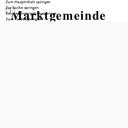
Zum Hauptinhalt springen
Zur Suche springen
Marktgemeinde
Zur Hauptnavigation springen
Zum Footer springen
Sollenau
In Merkliste speichern
Die Marktgemeinde Sollenau im Bezirk Wiener Neustadt-
Land wird von der Piesting und vom Wiener Neustädter
Kanal durchflossen. In vorchristlicher Zeit zählte das
Gebiet zum keltischen Königreich Noricum – und damit
zum Umland der keltischen Höhensiedlung Burg in
Schwarzenbach. Erstmals urkundlich erwähnt wurde
Sollenau im Jahr 1166.
Heute zählt Sollenau im Steinfeld, mit über 5800