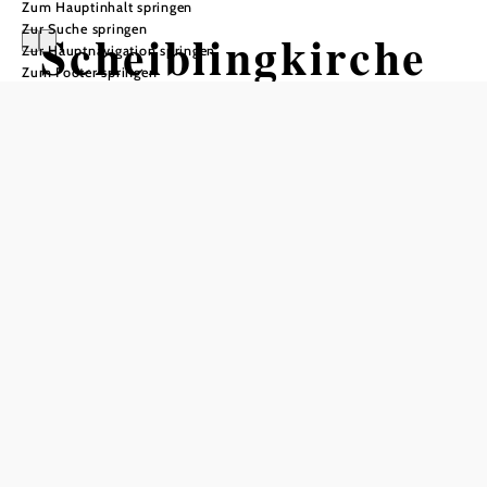
Zum Hauptinhalt springen
Zur Suche springen
Scheiblingkirche
Zur Hauptnavigation springen
Zum Footer springen
n - Thernberg
Öffnungszeiten
Mo-Do 08:00-12:00 Uhr, Di 14:00-18:00 Uhr, Fr 08:00-
14:00 Uhr
In Merkliste speichern
Herzlich Willkommen in Scheiblingkirchen - Thernberg