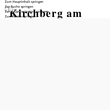
Zum Hauptinhalt springen
Zur Suche springen
Kirchberg am
Zur Hauptnavigation springen
Zum Footer springen
Wechsel
Öffnungszeiten
Tourismusbüro und Gemeindeamt: Montag bis Freitag
08:00 bis 12:00 Uhr und 13:00 bis 16:00 Uhr
In Merkliste speichern
Nur eine Autostunde von Wien entfernt findet sich
Kirchberg am Wechsel im Herzen des Feistritztales.