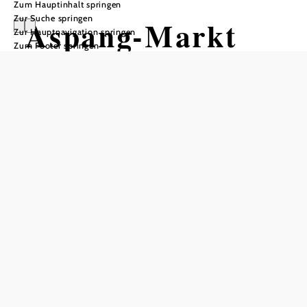
Zum Hauptinhalt springen
Zur Suche springen
Aspang-Markt
Zur Hauptnavigation springen
Zum Footer springen
Öffnungszeiten
MO-FR von 8.00 bis 12.00 Uhr, FR von 13.00 bis 18.00
Uhr
In Merkliste speichern
Die Marktgemeinde Aspang-Markt liegt im Bezirk
Neunkirchen in der Region Wechselland am Fuße des
Hochwechsels. Gelegen in den Ausläufern der Alpen, ist
der Ort als Ausgangspunkt für Wanderungen und