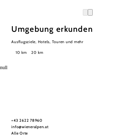
Umgebung erkunden
Ausflugsziele, Hotels, Touren und mehr
Suchradius
10 km
20 km
null
Urlaubsservice
Haben Sie Fragen? Wir helfen Ihnen gerne weiter.
+43 2622 78960
info@wieneralpen.at
Alle Orte