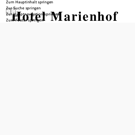
Zum Hauptinhalt springen
Zur Suche springen
Hotel Marienhof
Zur Hauptnavigation springen
Zum Footer springen
Öffnungszeiten
vom 01.01. bis zum 31.12.
Donnerstag
12:00 - 14:00 Uhr
18:30 - 21:00 Uhr
Freitag
12:00 - 14:00 Uhr
18:30 - 21:00 Uhr
Samstag
12:00 - 14:00 Uhr
18:30 - 21:00 Uhr
Tisch telefonisch reservieren