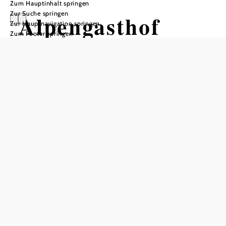
Zum Hauptinhalt springen
Zur Suche springen
Alpengasthof
Zur Hauptnavigation springen
Zum Footer springen
Fernblick
Öffnungszeiten
Tisch telefonisch reservieren
ganzjährig (bei Schönwetter), April und November auf
Anfrage geöffnet
Ruhezeiten