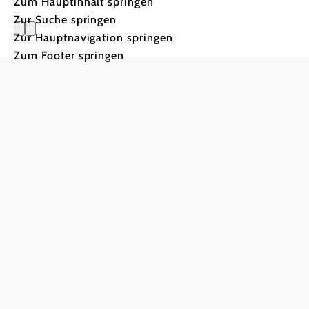
Zum Hauptinhalt springen
Zur Suche springen
Zur Hauptnavigation springen
Zum Footer springen
SummitLynx:
Digitale
Wandernadel in de
Wiener Alpen
Die mobile Bergsport- und Wander-App
SummitLynx
bietet Nutzern weltweit die
Gelegenheit, Berg- und Wandertouren digital
festzuhalten sowie die traditionellen und belieb
Wandernadeln
am Smartphone zu sammeln. Di