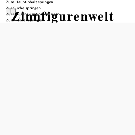
Zum Hauptinhalt springen
Zur Suche springen
Zinnfigurenwelt
Zur Hauptnavigation springen
Zum Footer springen
Katzelsdorf
Öffnungszeiten
vom 08.05.2021 bis zum 23.12.2099
Samstag
10:00 - 17:00 Uhr
Sonntag
10:00 - 17:00 Uhr
Feiertag
10:00 - 17:00 Uhr
Schaugießen jeden 1. Sonntag im Monat von 10:30 - 16:00
Uhr
geschlossen von 24. Dezember bis 6. Jänner
Gruppen nach Voranmeldung