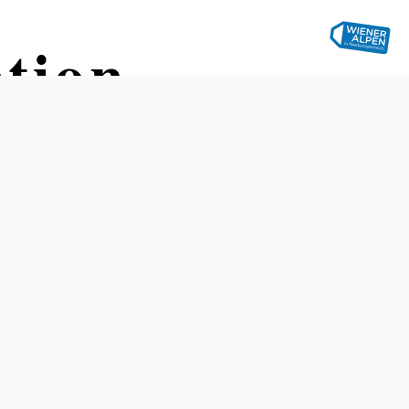
tion
Öffnungszeiten
Von April - Oktober täglich frei zugänglich
In den restlichen Monaten kann der Schlüssel am
Gemeindeamt oder im Gasthaus/Taverne Grüner Baum
abgeholt werden.
Gemeindeamt: Mo-Fr 07:30 - 12:00 Uhr / Di 13:00 -
17:00 Uhr
Gasthaus: Mi-Sa 10:00 - 22:00 Uhr / So & Feiertag 09:00