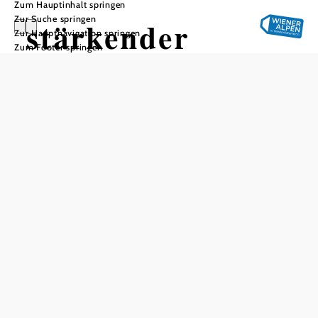
Zum Hauptinhalt springen
Zur Suche springen
stärkender
Zur Hauptnavigation springen
Zum Footer springen
Kraftpunkt
loslassen
In Merkliste speichern
Zehn außergewöhnliche Kraftpunkte liegen auf dem
Rundwanderweg. Durch die Katzelsdorfer
Humanenergetikerin Petra Fürpass konnten verschiedene
Orte gefunden werden, die kraftspendend, entspannend
oder energiegeladen wirken können. Achtsames Wandern
garantiert!