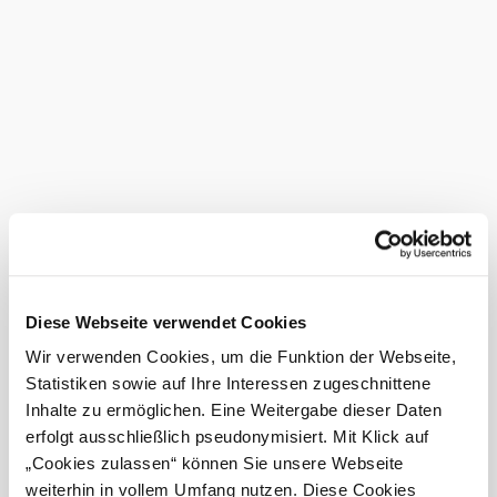
Stärkender Kraft-Ort
„Zentriere dich und spüre Losgelassenheit und Stärke!“
Hier kann man durchatmen, sich auf Wesentliches
fokussieren, seine Kreativität und Konzentration fördern
sowie seine Lebensfreude steigern.
(Eichbüchl)
Das aktuelle Wetter in Eichbüchl
Heute, 07.08.2026
21° bis 31°
Diese Webseite verwendet Cookies
leichter Regen
Wir verwenden Cookies, um die Funktion der Webseite,
Windgeschwindigkeit
2,7 km/h
Statistiken sowie auf Ihre Interessen zugeschnittene
Inhalte zu ermöglichen. Eine Weitergabe dieser Daten
Morgen, 08.08.2026
19° bis 29°
erfolgt ausschließlich pseudonymisiert. Mit Klick auf
„Cookies zulassen“ können Sie unsere Webseite
leichter Regen
weiterhin in vollem Umfang nutzen. Diese Cookies
Windgeschwindigkeit
1,6 km/h