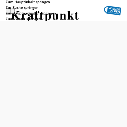
Zum Hauptinhalt springen
Zur Suche springen
Kraftpunkt
Zur Hauptnavigation springen
Zum Footer springen
kreativer
Treffpunkt
In Merkliste speichern
Zehn außergewöhnliche Kraftpunkte liegen auf dem
Rundwanderweg. Durch die Katzelsdorfer
Humanenergetikerin Petra Fürpass konnten verschiedene
Orte gefunden werden, die kraftspendend, entspannend
oder energiegeladen wirken können. Achtsames Wandern
garantiert!
Kreativer Treffpunkt