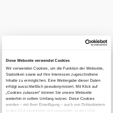
„Öffne deinen Geist und begegne dir selbst und anderen!“
An diesem Ort wird die Kommunikation entfaltet und man
kann andere Perspektiven erlangen.
(Leiding Kirche)
Das aktuelle Wetter in Leiding
Heute, 07.08.2026
25° bis 28°
bewölkt
Windgeschwindigkeit
3,1 km/h
Diese Webseite verwendet Cookies
Wir verwenden Cookies, um die Funktion der Webseite,
Morgen, 08.08.2026
18° bis 28°
Statistiken sowie auf Ihre Interessen zugeschnittene
Inhalte zu ermöglichen. Eine Weitergabe dieser Daten
bewölkt
erfolgt ausschließlich pseudonymisiert. Mit Klick auf
Windgeschwindigkeit
1,9 km/h
„Cookies zulassen“ können Sie unsere Webseite
weiterhin in vollem Umfang nutzen. Diese Cookies
Umgebung erkunden
werden – mit Ihrer Einwilligung – auch von Drittanbietern
in den USA verarbeitet und verwendet. In den USA
Ausflugsziele, Hotels, Touren und mehr