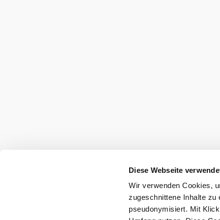
Urlaubsservice
Haben Sie Fragen? Wir helfen Ihnen gerne w
+43 2622 78960
info@wieneralpen.at
Alle Orte
Gruppenreisen
Team
B2B
Presse
LE/LEADER 23-27
Impressum
Datenschutz
H
Barrierefreiheit
Diese Webseite verwende
Wir verwenden Cookies, um
Copyright © Wiener Alpen in Niederösterreich Touris
zugeschnittene Inhalte zu 
pseudonymisiert. Mit Klic