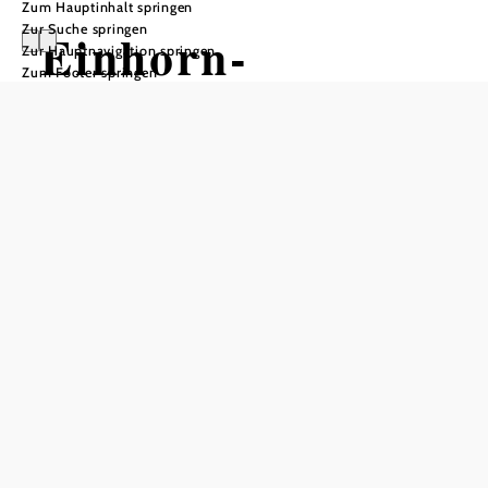
Zum Hauptinhalt springen
Zur Suche springen
Einhorn-
Zur Hauptnavigation springen
Zum Footer springen
Tropfsteinhöhle
In Merkliste speichern
Die Einhornhöhle am Fuße der Hohen Wand erreicht man
in etwa 20 Minuten von Dreistetten. Sie wurde 1927 von
Otto Langer sen. entdeckt und bereits drei Jahre später als
Schauhöhle eröffnet. Heute kann man von Ostern bis Ende
September an Sonn- und Feiertagen an einer Führung
teilnehmen. Für größere Gruppen werden auch außerhalb
der Öffnungszeiten Führungen organisiert.
Eine Besichtigung der gut 80 Meter langen Höhle dauert