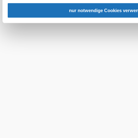
nur notwendige Cookies verwe
Team
B2B
Presse
LE/LEADER 23-27
Impressum
Datenschutz
Haftungsausschluss
Barrierefreiheit
Copyright © Wiener Alpen in Niederösterreich Tourismus GmbH