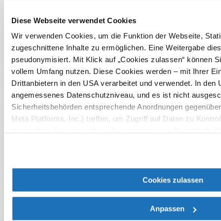
Umgebung erkunden
Diese Webseite verwendet Cookies
Ausflugsziele, Hotels, Touren und mehr
Wir verwenden Cookies, um die Funktion der Webseite, Statis
Suchradius
zugeschnittene Inhalte zu ermöglichen. Eine Weitergabe dies
10 km
20 km
pseudonymisiert. Mit Klick auf „Cookies zulassen“ können Si
vollem Umfang nutzen. Diese Cookies werden – mit Ihrer Ein
Drittanbietern in den USA verarbeitet und verwendet. In den 
angemessenes Datenschutzniveau, und es ist nicht ausgesch
Sicherheitsbehörden entsprechende Anordnungen gegenüber 
Meta Platforms, Inc.) treffen, um Zugriff auf Daten zu Kon
Urlaubsservice
zu erhalten. Dagegen gibt es keine wirksamen Rechtsbehelf
Haben Sie Fragen? Wir helfen Ihnen gerne weiter.
Rechtsschutzmöglichkeiten. Zudem werden von den USA kein
+43 2622 78960
Schutz personenbezogener Daten gewährt. Wir geben nur Ihr
info@wieneralpen.at
Form, sodass keine eindeutige Zuordnung möglich ist) sowie
Alle Orte
Browser, Internetanbieter, Endgerät und Bildschirmauflösung
Cookies zulassen
Gruppenreisen
Weitere Details zu Cookies und einer möglichen späteren Dea
Datenschutzerklärung
.
Anpassen
Prospektbestellung
Veranstaltungen
Newsletter