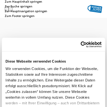
Zum Hauptinhalt springen
Zur Suche springen
Zur Hauptnavigation springen
Zum Footer springen
Urlaubsservice
Haben Sie Fragen? Wir helfen Ihnen gerne weiter.
+43 2622 78960
info@wieneralpen.at
Alle Orte
Gruppenreisen
Diese Webseite verwendet Cookies
Prospektbestellung
Veranstaltungen
Newsletter
Wir verwenden Cookies, um die Funktion der Webseite,
Statistiken sowie auf Ihre Interessen zugeschnittene
Inhalte zu ermöglichen. Eine Weitergabe dieser Daten
Team
B2B
Presse
erfolgt ausschließlich pseudonymisiert. Mit Klick auf
LE/LEADER 23-27
Impressum
Datenschutz
Haftungsausschluss
„Cookies zulassen“ können Sie unsere Webseite
Barrierefreiheit
weiterhin in vollem Umfang nutzen. Diese Cookies
werden – mit Ihrer Einwilligung – auch von Drittanbietern